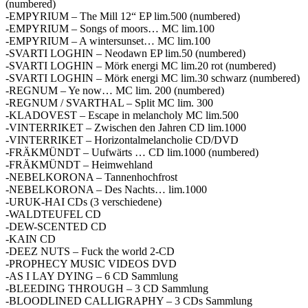
(numbered)
-EMPYRIUM – The Mill 12“ EP lim.500 (numbered)
-EMPYRIUM – Songs of moors… MC lim.100
-EMPYRIUM – A wintersunset… MC lim.100
-SVARTI LOGHIN – Neodawn EP lim.50 (numbered)
-SVARTI LOGHIN – Mörk energi MC lim.20 rot (numbered)
-SVARTI LOGHIN – Mörk energi MC lim.30 schwarz (numbered)
-REGNUM – Ye now… MC lim. 200 (numbered)
-REGNUM / SVARTHAL – Split MC lim. 300
-KLADOVEST – Escape in melancholy MC lim.500
-VINTERRIKET – Zwischen den Jahren CD lim.1000
-VINTERRIKET – Horizontalmelancholie CD/DVD
-FRÄKMÜNDT – Uufwärts … CD lim.1000 (numbered)
-FRÄKMÜNDT – Heimwehland
-NEBELKORONA – Tannenhochfrost
-NEBELKORONA – Des Nachts… lim.1000
-URUK-HAI CDs (3 verschiedene)
-WALDTEUFEL CD
-DEW-SCENTED CD
-KAIN CD
-DEEZ NUTS – Fuck the world 2-CD
-PROPHECY MUSIC VIDEOS DVD
-AS I LAY DYING – 6 CD Sammlung
-BLEEDING THROUGH – 3 CD Sammlung
-BLOODLINED CALLIGRAPHY – 3 CDs Sammlung