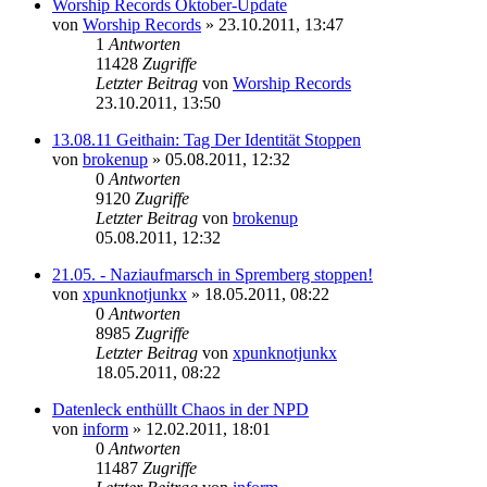
Worship Records Oktober-Update
von
Worship Records
»
23.10.2011, 13:47
1
Antworten
11428
Zugriffe
Letzter Beitrag
von
Worship Records
23.10.2011, 13:50
13.08.11 Geithain: Tag Der Identität Stoppen
von
brokenup
»
05.08.2011, 12:32
0
Antworten
9120
Zugriffe
Letzter Beitrag
von
brokenup
05.08.2011, 12:32
21.05. - Naziaufmarsch in Spremberg stoppen!
von
xpunknotjunkx
»
18.05.2011, 08:22
0
Antworten
8985
Zugriffe
Letzter Beitrag
von
xpunknotjunkx
18.05.2011, 08:22
Datenleck enthüllt Chaos in der NPD
von
inform
»
12.02.2011, 18:01
0
Antworten
11487
Zugriffe