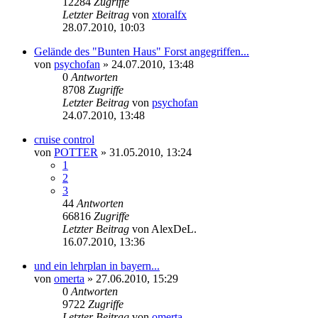
12284
Zugriffe
Letzter Beitrag
von
xtoralfx
28.07.2010, 10:03
Gelände des "Bunten Haus" Forst angegriffen...
von
psychofan
»
24.07.2010, 13:48
0
Antworten
8708
Zugriffe
Letzter Beitrag
von
psychofan
24.07.2010, 13:48
cruise control
von
POTTER
»
31.05.2010, 13:24
1
2
3
44
Antworten
66816
Zugriffe
Letzter Beitrag
von
AlexDeL.
16.07.2010, 13:36
und ein lehrplan in bayern...
von
omerta
»
27.06.2010, 15:29
0
Antworten
9722
Zugriffe
Letzter Beitrag
von
omerta