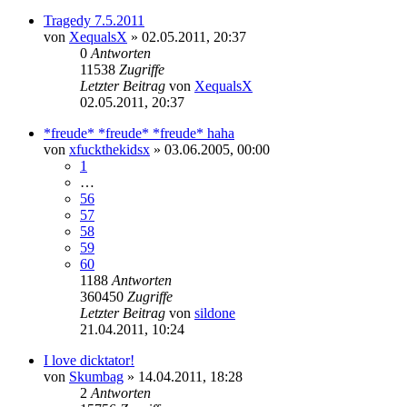
Tragedy 7.5.2011
von
XequalsX
»
02.05.2011, 20:37
0
Antworten
11538
Zugriffe
Letzter Beitrag
von
XequalsX
02.05.2011, 20:37
*freude* *freude* *freude* haha
von
xfuckthekidsx
»
03.06.2005, 00:00
1
…
56
57
58
59
60
1188
Antworten
360450
Zugriffe
Letzter Beitrag
von
sildone
21.04.2011, 10:24
I love dicktator!
von
Skumbag
»
14.04.2011, 18:28
2
Antworten