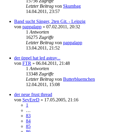
15756
Zugriffe
Letzter Beitrag
von
Skumbag
14.04.2011, 23:57
Band sucht Sänger, 2ten Git. - Leipzig
von
pappalapp
»
07.02.2011, 20:32
1
Antworten
16275
Zugriffe
Letzter Beitrag
von
pappalapp
13.04.2011, 21:52
der üppel hat led astray...
von
FTR
»
06.04.2011, 21:48
1
Antworten
13348
Zugriffe
Letzter Beitrag
von
Butterbluemchen
12.04.2011, 15:08
der neue frust thread
von
SevEreD
»
17.05.2005, 21:16
1
…
83
84
85
86