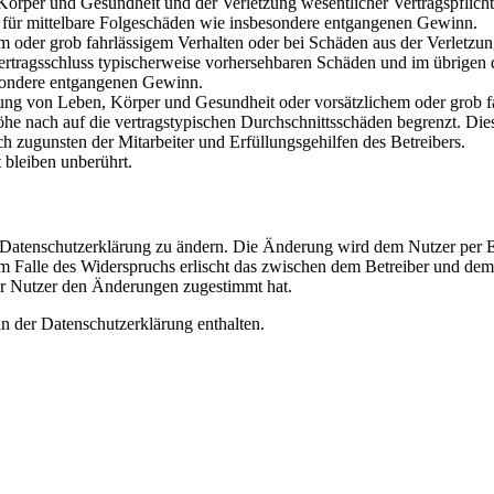
rper und Gesundheit und der Verletzung wesentlicher Vertragspflichten
ch für mittelbare Folgeschäden wie insbesondere entgangenen Gewinn.
em oder grob fahrlässigem Verhalten oder bei Schäden aus der Verletz
i Vertragsschluss typischerweise vorhersehbaren Schäden und im übrigen
besondere entgangenen Gewinn.
ng von Leben, Körper und Gesundheit oder vorsätzlichem oder grob fah
e nach auf die vertragstypischen Durchschnittsschäden begrenzt. Dies
h zugunsten der Mitarbeiter und Erfüllungsgehilfen des Betreibers.
bleiben unberührt.
e Datenschutzerklärung zu ändern. Die Änderung wird dem Nutzer per E-
m Falle des Widerspruchs erlischt das zwischen dem Betreiber und dem 
er Nutzer den Änderungen zugestimmt hat.
n der Datenschutzerklärung enthalten.