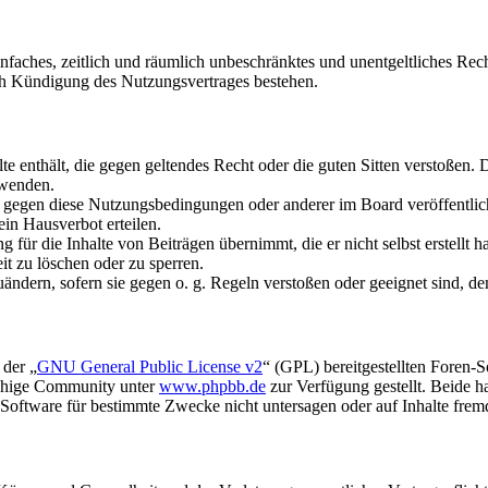
 einfaches, zeitlich und räumlich unbeschränktes und unentgeltliches R
ch Kündigung des Nutzungsvertrages bestehen.
alte enthält, die gegen geltendes Recht oder die guten Sitten verstoßen. 
rwenden.
n gegen diese Nutzungsbedingungen oder anderer im Board veröffentli
in Hausverbot erteilen.
für die Inhalte von Beiträgen übernimmt, die er nicht selbst erstellt 
it zu löschen oder zu sperren.
uändern, sofern sie gegen o. g. Regeln verstoßen oder geeignet sind, 
 der „
GNU General Public License v2
“ (GPL) bereitgestellten Foren-
achige Community unter
www.phpbb.de
zur Verfügung gestellt. Beide h
oftware für bestimmte Zwecke nicht untersagen oder auf Inhalte frem