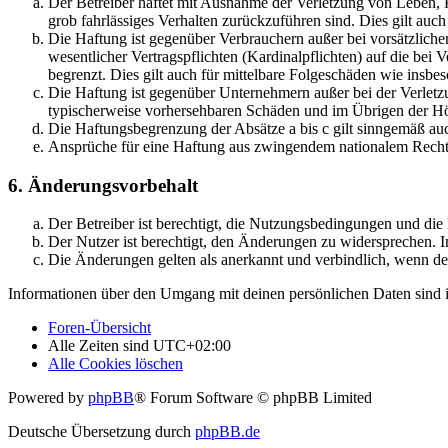
Der Betreiber haftet mit Ausnahme der Verletzung von Leben, Kö
grob fahrlässiges Verhalten zurückzuführen sind. Dies gilt au
Die Haftung ist gegenüber Verbrauchern außer bei vorsätzlich
wesentlicher Vertragspflichten (Kardinalpflichten) auf die be
begrenzt. Dies gilt auch für mittelbare Folgeschäden wie ins
Die Haftung ist gegenüber Unternehmern außer bei der Verletzu
typischerweise vorhersehbaren Schäden und im Übrigen der Höh
Die Haftungsbegrenzung der Absätze a bis c gilt sinngemäß auc
Ansprüche für eine Haftung aus zwingendem nationalem Recht 
6. Änderungsvorbehalt
Der Betreiber ist berechtigt, die Nutzungsbedingungen und di
Der Nutzer ist berechtigt, den Änderungen zu widersprechen. I
Die Änderungen gelten als anerkannt und verbindlich, wenn d
Informationen über den Umgang mit deinen persönlichen Daten sind i
Foren-Übersicht
Alle Zeiten sind
UTC+02:00
Alle Cookies löschen
Powered by
phpBB
® Forum Software © phpBB Limited
Deutsche Übersetzung durch
phpBB.de