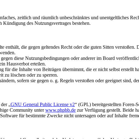
 einfaches, zeitlich und räumlich unbeschränktes und unentgeltliches R
ch Kündigung des Nutzungsvertrages bestehen.
alte enthält, die gegen geltendes Recht oder die guten Sitten verstoßen. 
rwenden.
n gegen diese Nutzungsbedingungen oder anderer im Board veröffentli
in Hausverbot erteilen.
für die Inhalte von Beiträgen übernimmt, die er nicht selbst erstellt 
it zu löschen oder zu sperren.
uändern, sofern sie gegen o. g. Regeln verstoßen oder geeignet sind, 
 der „
GNU General Public License v2
“ (GPL) bereitgestellten Foren-
achige Community unter
www.phpbb.de
zur Verfügung gestellt. Beide h
oftware für bestimmte Zwecke nicht untersagen oder auf Inhalte frem