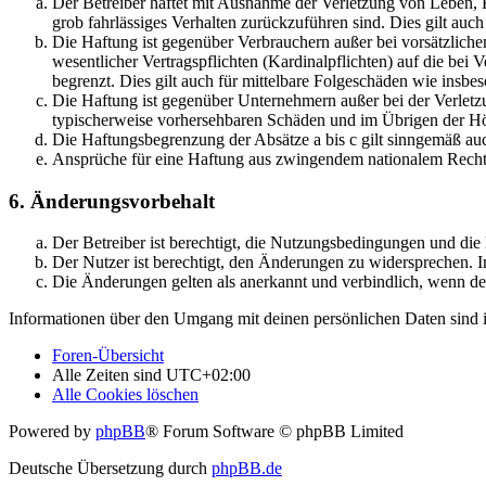
Der Betreiber haftet mit Ausnahme der Verletzung von Leben, Kö
grob fahrlässiges Verhalten zurückzuführen sind. Dies gilt au
Die Haftung ist gegenüber Verbrauchern außer bei vorsätzlich
wesentlicher Vertragspflichten (Kardinalpflichten) auf die be
begrenzt. Dies gilt auch für mittelbare Folgeschäden wie ins
Die Haftung ist gegenüber Unternehmern außer bei der Verletzu
typischerweise vorhersehbaren Schäden und im Übrigen der Höh
Die Haftungsbegrenzung der Absätze a bis c gilt sinngemäß auc
Ansprüche für eine Haftung aus zwingendem nationalem Recht 
6. Änderungsvorbehalt
Der Betreiber ist berechtigt, die Nutzungsbedingungen und di
Der Nutzer ist berechtigt, den Änderungen zu widersprechen. I
Die Änderungen gelten als anerkannt und verbindlich, wenn d
Informationen über den Umgang mit deinen persönlichen Daten sind i
Foren-Übersicht
Alle Zeiten sind
UTC+02:00
Alle Cookies löschen
Powered by
phpBB
® Forum Software © phpBB Limited
Deutsche Übersetzung durch
phpBB.de