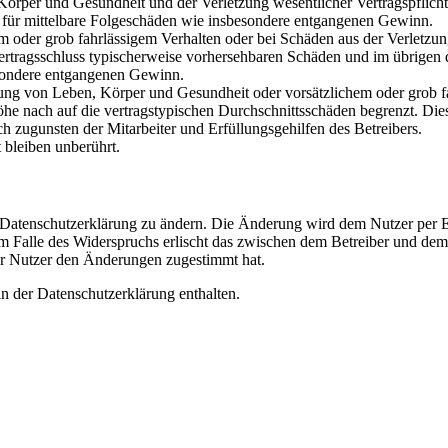
rper und Gesundheit und der Verletzung wesentlicher Vertragspflichten
ch für mittelbare Folgeschäden wie insbesondere entgangenen Gewinn.
em oder grob fahrlässigem Verhalten oder bei Schäden aus der Verletz
i Vertragsschluss typischerweise vorhersehbaren Schäden und im übrigen
besondere entgangenen Gewinn.
ng von Leben, Körper und Gesundheit oder vorsätzlichem oder grob fah
e nach auf die vertragstypischen Durchschnittsschäden begrenzt. Dies
h zugunsten der Mitarbeiter und Erfüllungsgehilfen des Betreibers.
bleiben unberührt.
e Datenschutzerklärung zu ändern. Die Änderung wird dem Nutzer per E-
m Falle des Widerspruchs erlischt das zwischen dem Betreiber und dem 
er Nutzer den Änderungen zugestimmt hat.
n der Datenschutzerklärung enthalten.