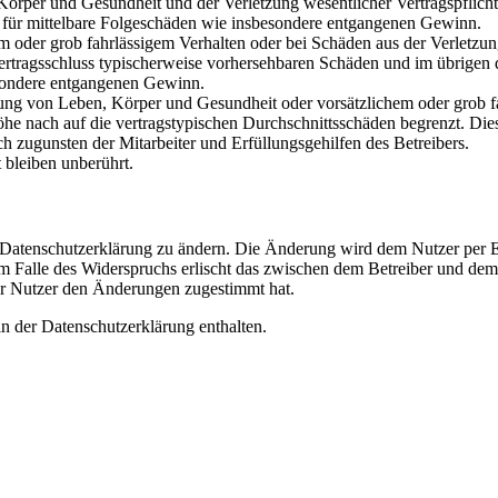
rper und Gesundheit und der Verletzung wesentlicher Vertragspflichten
ch für mittelbare Folgeschäden wie insbesondere entgangenen Gewinn.
em oder grob fahrlässigem Verhalten oder bei Schäden aus der Verletz
i Vertragsschluss typischerweise vorhersehbaren Schäden und im übrigen
besondere entgangenen Gewinn.
ng von Leben, Körper und Gesundheit oder vorsätzlichem oder grob fah
e nach auf die vertragstypischen Durchschnittsschäden begrenzt. Dies
h zugunsten der Mitarbeiter und Erfüllungsgehilfen des Betreibers.
bleiben unberührt.
e Datenschutzerklärung zu ändern. Die Änderung wird dem Nutzer per E-
m Falle des Widerspruchs erlischt das zwischen dem Betreiber und dem 
er Nutzer den Änderungen zugestimmt hat.
n der Datenschutzerklärung enthalten.