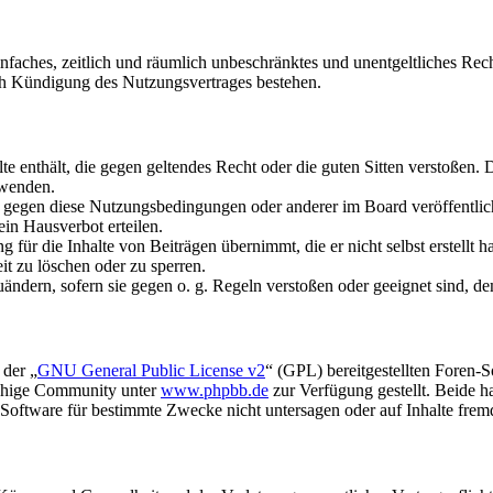
 einfaches, zeitlich und räumlich unbeschränktes und unentgeltliches R
ch Kündigung des Nutzungsvertrages bestehen.
alte enthält, die gegen geltendes Recht oder die guten Sitten verstoßen. 
rwenden.
n gegen diese Nutzungsbedingungen oder anderer im Board veröffentli
in Hausverbot erteilen.
für die Inhalte von Beiträgen übernimmt, die er nicht selbst erstellt 
it zu löschen oder zu sperren.
uändern, sofern sie gegen o. g. Regeln verstoßen oder geeignet sind, 
 der „
GNU General Public License v2
“ (GPL) bereitgestellten Foren-
achige Community unter
www.phpbb.de
zur Verfügung gestellt. Beide h
oftware für bestimmte Zwecke nicht untersagen oder auf Inhalte frem