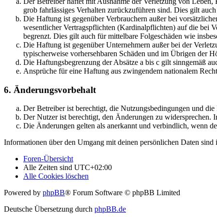
Der Betreiber haftet mit Ausnahme der Verletzung von Leben, Kö
grob fahrlässiges Verhalten zurückzuführen sind. Dies gilt au
Die Haftung ist gegenüber Verbrauchern außer bei vorsätzlich
wesentlicher Vertragspflichten (Kardinalpflichten) auf die be
begrenzt. Dies gilt auch für mittelbare Folgeschäden wie ins
Die Haftung ist gegenüber Unternehmern außer bei der Verletzu
typischerweise vorhersehbaren Schäden und im Übrigen der Höh
Die Haftungsbegrenzung der Absätze a bis c gilt sinngemäß auc
Ansprüche für eine Haftung aus zwingendem nationalem Recht 
6. Änderungsvorbehalt
Der Betreiber ist berechtigt, die Nutzungsbedingungen und di
Der Nutzer ist berechtigt, den Änderungen zu widersprechen. I
Die Änderungen gelten als anerkannt und verbindlich, wenn d
Informationen über den Umgang mit deinen persönlichen Daten sind i
Foren-Übersicht
Alle Zeiten sind
UTC+02:00
Alle Cookies löschen
Powered by
phpBB
® Forum Software © phpBB Limited
Deutsche Übersetzung durch
phpBB.de