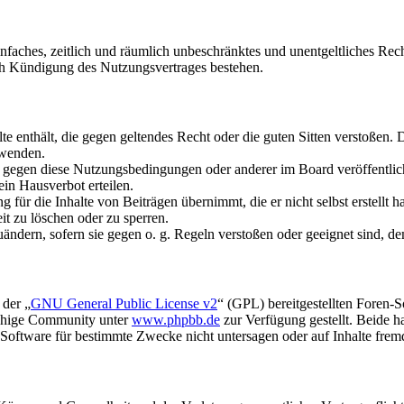
 einfaches, zeitlich und räumlich unbeschränktes und unentgeltliches R
ch Kündigung des Nutzungsvertrages bestehen.
alte enthält, die gegen geltendes Recht oder die guten Sitten verstoßen. 
rwenden.
n gegen diese Nutzungsbedingungen oder anderer im Board veröffentli
in Hausverbot erteilen.
für die Inhalte von Beiträgen übernimmt, die er nicht selbst erstellt 
it zu löschen oder zu sperren.
uändern, sofern sie gegen o. g. Regeln verstoßen oder geeignet sind, 
 der „
GNU General Public License v2
“ (GPL) bereitgestellten Foren-
achige Community unter
www.phpbb.de
zur Verfügung gestellt. Beide h
oftware für bestimmte Zwecke nicht untersagen oder auf Inhalte frem