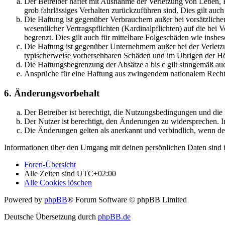
Der Betreiber haftet mit Ausnahme der Verletzung von Leben, Kö
grob fahrlässiges Verhalten zurückzuführen sind. Dies gilt au
Die Haftung ist gegenüber Verbrauchern außer bei vorsätzlich
wesentlicher Vertragspflichten (Kardinalpflichten) auf die be
begrenzt. Dies gilt auch für mittelbare Folgeschäden wie ins
Die Haftung ist gegenüber Unternehmern außer bei der Verletzu
typischerweise vorhersehbaren Schäden und im Übrigen der Höh
Die Haftungsbegrenzung der Absätze a bis c gilt sinngemäß auc
Ansprüche für eine Haftung aus zwingendem nationalem Recht 
6. Änderungsvorbehalt
Der Betreiber ist berechtigt, die Nutzungsbedingungen und di
Der Nutzer ist berechtigt, den Änderungen zu widersprechen. I
Die Änderungen gelten als anerkannt und verbindlich, wenn d
Informationen über den Umgang mit deinen persönlichen Daten sind i
Foren-Übersicht
Alle Zeiten sind
UTC+02:00
Alle Cookies löschen
Powered by
phpBB
® Forum Software © phpBB Limited
Deutsche Übersetzung durch
phpBB.de