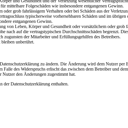
rper und Gesundheit und der Verletzung wesentlicher Vertragspflichten
ch für mittelbare Folgeschäden wie insbesondere entgangenen Gewinn.
em oder grob fahrlässigem Verhalten oder bei Schäden aus der Verletz
i Vertragsschluss typischerweise vorhersehbaren Schäden und im übrigen
besondere entgangenen Gewinn.
ng von Leben, Körper und Gesundheit oder vorsätzlichem oder grob fah
e nach auf die vertragstypischen Durchschnittsschäden begrenzt. Dies
h zugunsten der Mitarbeiter und Erfüllungsgehilfen des Betreibers.
bleiben unberührt.
e Datenschutzerklärung zu ändern. Die Änderung wird dem Nutzer per E-
m Falle des Widerspruchs erlischt das zwischen dem Betreiber und dem 
er Nutzer den Änderungen zugestimmt hat.
n der Datenschutzerklärung enthalten.