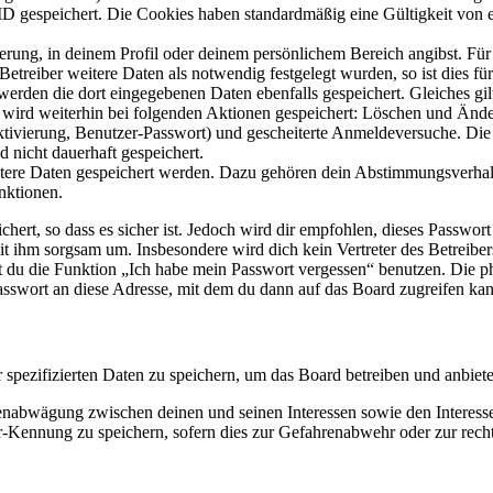
ID gespeichert. Die Cookies haben standardmäßig eine Gültigkeit von e
ierung, in deinem Profil oder deinem persönlichem Bereich angibst. Für
reiber weitere Daten als notwendig festgelegt wurden, so ist dies für 
 werden die dort eingegebenen Daten ebenfalls gespeichert. Gleiches gi
e wird weiterhin bei folgenden Aktionen gespeichert: Löschen und Änd
ktivierung, Benutzer-Passwort) und gescheiterte Anmeldeversuche. D
d nicht dauerhaft gespeichert.
eitere Daten gespeichert werden. Dazu gehören dein Abstimmungsverhal
nktionen.
ert, so dass es sicher ist. Jedoch wird dir empfohlen, dieses Passwor
it ihm sorgsam um. Insbesondere wird dich kein Vertreter des Betreibe
nst du die Funktion „Ich habe mein Passwort vergessen“ benutzen. Di
asswort an diese Adresse, mit dem du dann auf das Board zugreifen kan
r spezifizierten Daten zu speichern, um das Board betreiben und anbiet
ssenabwägung zwischen deinen und seinen Interessen sowie den Interes
-Kennung zu speichern, sofern dies zur Gefahrenabwehr oder zur recht