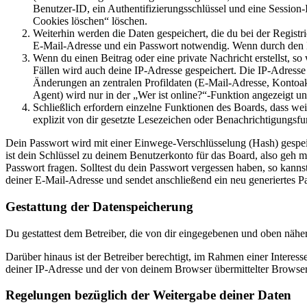
Benutzer-ID, ein Authentifizierungsschlüssel und eine Session-
Cookies löschen“ löschen.
Weiterhin werden die Daten gespeichert, die du bei der Registr
E-Mail-Adresse und ein Passwort notwendig. Wenn durch den Bet
Wenn du einen Beitrag oder eine private Nachricht erstellst, so
Fällen wird auch deine IP-Adresse gespeichert. Die IP-Adress
Änderungen an zentralen Profildaten (E-Mail-Adresse, Kontoa
Agent) wird nur in der „Wer ist online?“-Funktion angezeigt un
Schließlich erfordern einzelne Funktionen des Boards, dass w
explizit von dir gesetzte Lesezeichen oder Benachrichtigungsfu
Dein Passwort wird mit einer Einwege-Verschlüsselung (Hash) gespeich
ist dein Schlüssel zu deinem Benutzerkonto für das Board, also geh m
Passwort fragen. Solltest du dein Passwort vergessen haben, so kan
deiner E-Mail-Adresse und sendet anschließend ein neu generiertes P
Gestattung der Datenspeicherung
Du gestattest dem Betreiber, die von dir eingegebenen und oben nähe
Darüber hinaus ist der Betreiber berechtigt, im Rahmen einer Intere
deiner IP-Adresse und der von deinem Browser übermittelter Browser
Regelungen bezüglich der Weitergabe deiner Daten