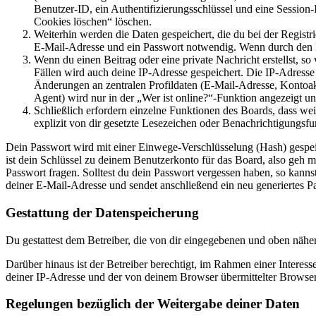
Benutzer-ID, ein Authentifizierungsschlüssel und eine Session-
Cookies löschen“ löschen.
Weiterhin werden die Daten gespeichert, die du bei der Registr
E-Mail-Adresse und ein Passwort notwendig. Wenn durch den Bet
Wenn du einen Beitrag oder eine private Nachricht erstellst, so
Fällen wird auch deine IP-Adresse gespeichert. Die IP-Adress
Änderungen an zentralen Profildaten (E-Mail-Adresse, Kontoa
Agent) wird nur in der „Wer ist online?“-Funktion angezeigt un
Schließlich erfordern einzelne Funktionen des Boards, dass w
explizit von dir gesetzte Lesezeichen oder Benachrichtigungsfu
Dein Passwort wird mit einer Einwege-Verschlüsselung (Hash) gespeich
ist dein Schlüssel zu deinem Benutzerkonto für das Board, also geh m
Passwort fragen. Solltest du dein Passwort vergessen haben, so kan
deiner E-Mail-Adresse und sendet anschließend ein neu generiertes P
Gestattung der Datenspeicherung
Du gestattest dem Betreiber, die von dir eingegebenen und oben nähe
Darüber hinaus ist der Betreiber berechtigt, im Rahmen einer Intere
deiner IP-Adresse und der von deinem Browser übermittelter Browser
Regelungen bezüglich der Weitergabe deiner Daten