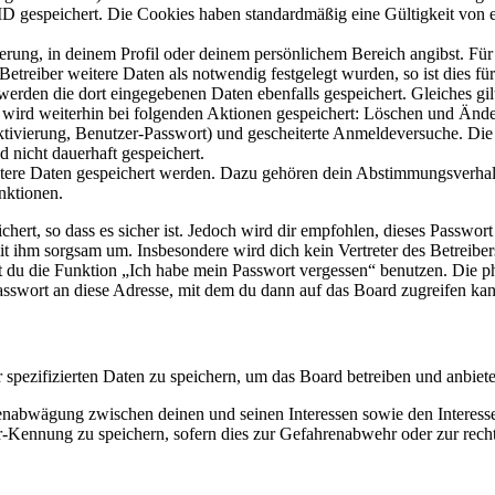
ID gespeichert. Die Cookies haben standardmäßig eine Gültigkeit von e
ierung, in deinem Profil oder deinem persönlichem Bereich angibst. Für
reiber weitere Daten als notwendig festgelegt wurden, so ist dies für 
 werden die dort eingegebenen Daten ebenfalls gespeichert. Gleiches gi
e wird weiterhin bei folgenden Aktionen gespeichert: Löschen und Änd
ktivierung, Benutzer-Passwort) und gescheiterte Anmeldeversuche. D
d nicht dauerhaft gespeichert.
eitere Daten gespeichert werden. Dazu gehören dein Abstimmungsverhal
nktionen.
ert, so dass es sicher ist. Jedoch wird dir empfohlen, dieses Passwor
it ihm sorgsam um. Insbesondere wird dich kein Vertreter des Betreibe
nst du die Funktion „Ich habe mein Passwort vergessen“ benutzen. Di
asswort an diese Adresse, mit dem du dann auf das Board zugreifen kan
r spezifizierten Daten zu speichern, um das Board betreiben und anbiet
ssenabwägung zwischen deinen und seinen Interessen sowie den Interes
-Kennung zu speichern, sofern dies zur Gefahrenabwehr oder zur recht