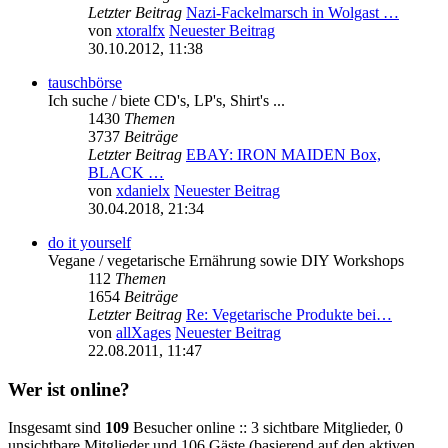
Letzter Beitrag
Nazi-Fackelmarsch in Wolgast …
von
xtoralfx
Neuester Beitrag
30.10.2012, 11:38
tauschbörse
Ich suche / biete CD's, LP's, Shirt's ...
1430
Themen
3737
Beiträge
Letzter Beitrag
EBAY: IRON MAIDEN Box,
BLACK …
von
xdanielx
Neuester Beitrag
30.04.2018, 21:34
do it yourself
Vegane / vegetarische Ernährung sowie DIY Workshops
112
Themen
1654
Beiträge
Letzter Beitrag
Re: Vegetarische Produkte bei…
von
allXages
Neuester Beitrag
22.08.2011, 11:47
Wer ist online?
Insgesamt sind
109
Besucher online :: 3 sichtbare Mitglieder, 0
unsichtbare Mitglieder und 106 Gäste (basierend auf den aktiven