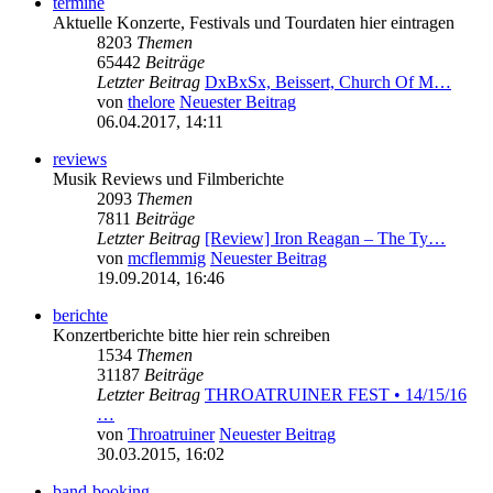
termine
Aktuelle Konzerte, Festivals und Tourdaten hier eintragen
8203
Themen
65442
Beiträge
Letzter Beitrag
DxBxSx, Beissert, Church Of M…
von
thelore
Neuester Beitrag
06.04.2017, 14:11
reviews
Musik Reviews und Filmberichte
2093
Themen
7811
Beiträge
Letzter Beitrag
[Review] Iron Reagan – The Ty…
von
mcflemmig
Neuester Beitrag
19.09.2014, 16:46
berichte
Konzertberichte bitte hier rein schreiben
1534
Themen
31187
Beiträge
Letzter Beitrag
THROATRUINER FEST • 14/15/16
…
von
Throatruiner
Neuester Beitrag
30.03.2015, 16:02
band-booking