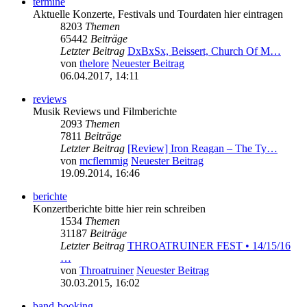
termine
Aktuelle Konzerte, Festivals und Tourdaten hier eintragen
8203
Themen
65442
Beiträge
Letzter Beitrag
DxBxSx, Beissert, Church Of M…
von
thelore
Neuester Beitrag
06.04.2017, 14:11
reviews
Musik Reviews und Filmberichte
2093
Themen
7811
Beiträge
Letzter Beitrag
[Review] Iron Reagan – The Ty…
von
mcflemmig
Neuester Beitrag
19.09.2014, 16:46
berichte
Konzertberichte bitte hier rein schreiben
1534
Themen
31187
Beiträge
Letzter Beitrag
THROATRUINER FEST • 14/15/16
…
von
Throatruiner
Neuester Beitrag
30.03.2015, 16:02
band-booking