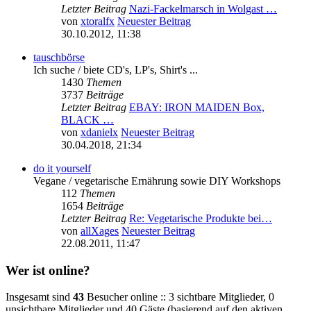
Letzter Beitrag
Nazi-Fackelmarsch in Wolgast …
von
xtoralfx
Neuester Beitrag
30.10.2012, 11:38
tauschbörse
Ich suche / biete CD's, LP's, Shirt's ...
1430
Themen
3737
Beiträge
Letzter Beitrag
EBAY: IRON MAIDEN Box,
BLACK …
von
xdanielx
Neuester Beitrag
30.04.2018, 21:34
do it yourself
Vegane / vegetarische Ernährung sowie DIY Workshops
112
Themen
1654
Beiträge
Letzter Beitrag
Re: Vegetarische Produkte bei…
von
allXages
Neuester Beitrag
22.08.2011, 11:47
Wer ist online?
Insgesamt sind
43
Besucher online :: 3 sichtbare Mitglieder, 0
unsichtbare Mitglieder und 40 Gäste (basierend auf den aktiven