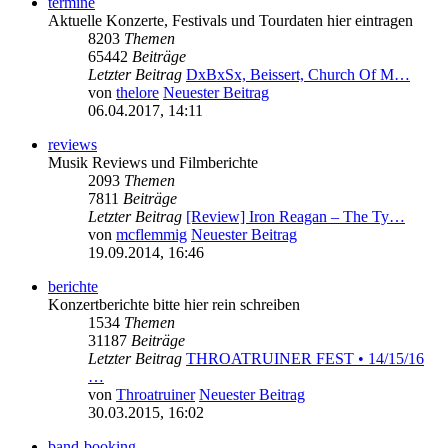
termine
Aktuelle Konzerte, Festivals und Tourdaten hier eintragen
8203
Themen
65442
Beiträge
Letzter Beitrag
DxBxSx, Beissert, Church Of M…
von
thelore
Neuester Beitrag
06.04.2017, 14:11
reviews
Musik Reviews und Filmberichte
2093
Themen
7811
Beiträge
Letzter Beitrag
[Review] Iron Reagan – The Ty…
von
mcflemmig
Neuester Beitrag
19.09.2014, 16:46
berichte
Konzertberichte bitte hier rein schreiben
1534
Themen
31187
Beiträge
Letzter Beitrag
THROATRUINER FEST • 14/15/16
…
von
Throatruiner
Neuester Beitrag
30.03.2015, 16:02
band-booking