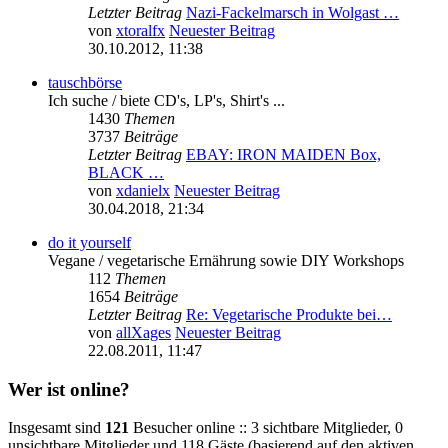
Letzter Beitrag
Nazi-Fackelmarsch in Wolgast …
von
xtoralfx
Neuester Beitrag
30.10.2012, 11:38
tauschbörse
Ich suche / biete CD's, LP's, Shirt's ...
1430
Themen
3737
Beiträge
Letzter Beitrag
EBAY: IRON MAIDEN Box,
BLACK …
von
xdanielx
Neuester Beitrag
30.04.2018, 21:34
do it yourself
Vegane / vegetarische Ernährung sowie DIY Workshops
112
Themen
1654
Beiträge
Letzter Beitrag
Re: Vegetarische Produkte bei…
von
allXages
Neuester Beitrag
22.08.2011, 11:47
Wer ist online?
Insgesamt sind
121
Besucher online :: 3 sichtbare Mitglieder, 0
unsichtbare Mitglieder und 118 Gäste (basierend auf den aktiven