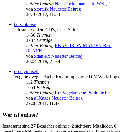
Letzter Beitrag
Nazi-Fackelmarsch in Wolgast …
von
xtoralfx
Neuester Beitrag
30.10.2012, 11:38
tauschbörse
Ich suche / biete CD's, LP's, Shirt's ...
1430
Themen
3737
Beiträge
Letzter Beitrag
EBAY: IRON MAIDEN Box,
BLACK …
von
xdanielx
Neuester Beitrag
30.04.2018, 21:34
do it yourself
Vegane / vegetarische Ernährung sowie DIY Workshops
112
Themen
1654
Beiträge
Letzter Beitrag
Re: Vegetarische Produkte bei…
von
allXages
Neuester Beitrag
22.08.2011, 11:47
Wer ist online?
Insgesamt sind
27
Besucher online :: 2 sichtbare Mitglieder, 0
unsichtbare Mitglieder und 25 Gäste (basierend auf den aktiven