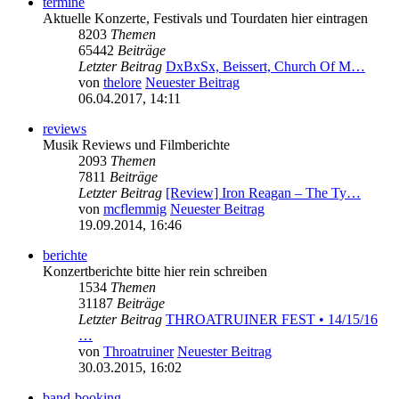
termine
Aktuelle Konzerte, Festivals und Tourdaten hier eintragen
8203
Themen
65442
Beiträge
Letzter Beitrag
DxBxSx, Beissert, Church Of M…
von
thelore
Neuester Beitrag
06.04.2017, 14:11
reviews
Musik Reviews und Filmberichte
2093
Themen
7811
Beiträge
Letzter Beitrag
[Review] Iron Reagan – The Ty…
von
mcflemmig
Neuester Beitrag
19.09.2014, 16:46
berichte
Konzertberichte bitte hier rein schreiben
1534
Themen
31187
Beiträge
Letzter Beitrag
THROATRUINER FEST • 14/15/16
…
von
Throatruiner
Neuester Beitrag
30.03.2015, 16:02
band-booking