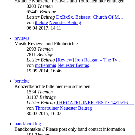
Aktuelle Konzerte, Festivals und Tourdaten hier eintragen
8203
Themen
65442
Beiträge
Letzter Beitrag
DxBxSx, Beissert, Church Of M…
von
thelore
Neuester Beitrag
06.04.2017, 14:11
reviews
Musik Reviews und Filmberichte
2093
Themen
7811
Beiträge
Letzter Beitrag
[Review] Iron Reagan – The Ty…
von
mcflemmig
Neuester Beitrag
19.09.2014, 16:46
berichte
Konzertberichte bitte hier rein schreiben
1534
Themen
31187
Beiträge
Letzter Beitrag
THROATRUINER FEST • 14/15/16 …
von
Throatruiner
Neuester Beitrag
30.03.2015, 16:02
band-booking
Bandkontakte // Please post only band contact information
191
Themen