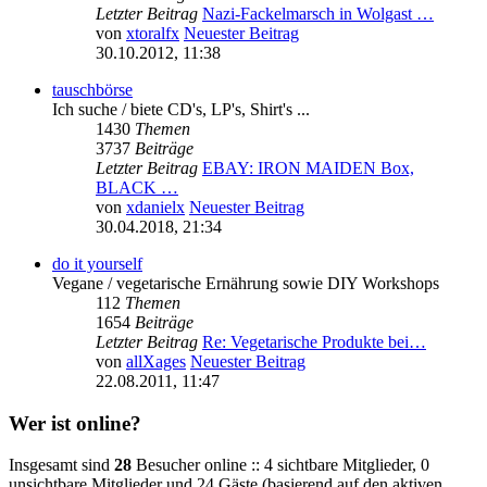
Letzter Beitrag
Nazi-Fackelmarsch in Wolgast …
von
xtoralfx
Neuester Beitrag
30.10.2012, 11:38
tauschbörse
Ich suche / biete CD's, LP's, Shirt's ...
1430
Themen
3737
Beiträge
Letzter Beitrag
EBAY: IRON MAIDEN Box,
BLACK …
von
xdanielx
Neuester Beitrag
30.04.2018, 21:34
do it yourself
Vegane / vegetarische Ernährung sowie DIY Workshops
112
Themen
1654
Beiträge
Letzter Beitrag
Re: Vegetarische Produkte bei…
von
allXages
Neuester Beitrag
22.08.2011, 11:47
Wer ist online?
Insgesamt sind
28
Besucher online :: 4 sichtbare Mitglieder, 0
unsichtbare Mitglieder und 24 Gäste (basierend auf den aktiven