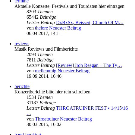
termine
Aktuelle Konzerte, Festivals und Tourdaten hier eintragen
8203
Themen
65442
Beiträge
Letzter Beitrag
DxBxSx, Beissert, Church Of M…
von
thelore
Neuester Beitrag
06.04.2017, 14:11
reviews
Musik Reviews und Filmberichte
2093
Themen
7811
Beiträge
Letzter Beitrag
[Review] Iron Reagan – The Ty…
von
mcflemmig
Neuester Beitrag
19.09.2014, 16:46
berichte
Konzertberichte bitte hier rein schreiben
1534
Themen
31187
Beiträge
Letzter Beitrag
THROATRUINER FEST • 14/15/16
…
von
Throatruiner
Neuester Beitrag
30.03.2015, 16:02
band-booking