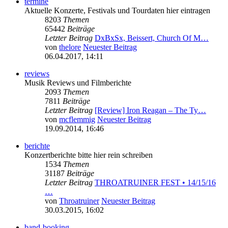
termine
Aktuelle Konzerte, Festivals und Tourdaten hier eintragen
8203
Themen
65442
Beiträge
Letzter Beitrag
DxBxSx, Beissert, Church Of M…
von
thelore
Neuester Beitrag
06.04.2017, 14:11
reviews
Musik Reviews und Filmberichte
2093
Themen
7811
Beiträge
Letzter Beitrag
[Review] Iron Reagan – The Ty…
von
mcflemmig
Neuester Beitrag
19.09.2014, 16:46
berichte
Konzertberichte bitte hier rein schreiben
1534
Themen
31187
Beiträge
Letzter Beitrag
THROATRUINER FEST • 14/15/16
…
von
Throatruiner
Neuester Beitrag
30.03.2015, 16:02
band-booking