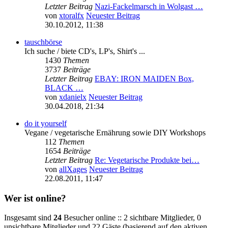
Letzter Beitrag
Nazi-Fackelmarsch in Wolgast …
von
xtoralfx
Neuester Beitrag
30.10.2012, 11:38
tauschbörse
Ich suche / biete CD's, LP's, Shirt's ...
1430
Themen
3737
Beiträge
Letzter Beitrag
EBAY: IRON MAIDEN Box,
BLACK …
von
xdanielx
Neuester Beitrag
30.04.2018, 21:34
do it yourself
Vegane / vegetarische Ernährung sowie DIY Workshops
112
Themen
1654
Beiträge
Letzter Beitrag
Re: Vegetarische Produkte bei…
von
allXages
Neuester Beitrag
22.08.2011, 11:47
Wer ist online?
Insgesamt sind
24
Besucher online :: 2 sichtbare Mitglieder, 0
unsichtbare Mitglieder und 22 Gäste (basierend auf den aktiven