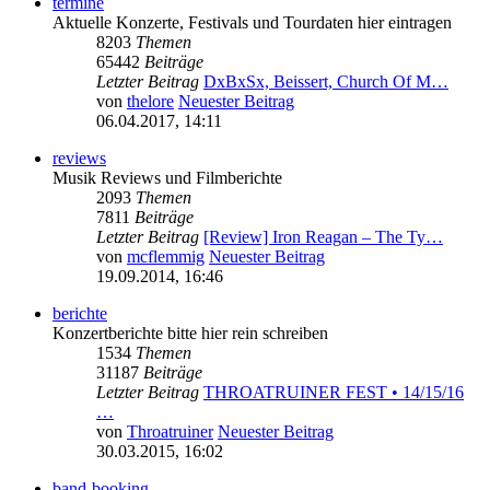
termine
Aktuelle Konzerte, Festivals und Tourdaten hier eintragen
8203
Themen
65442
Beiträge
Letzter Beitrag
DxBxSx, Beissert, Church Of M…
von
thelore
Neuester Beitrag
06.04.2017, 14:11
reviews
Musik Reviews und Filmberichte
2093
Themen
7811
Beiträge
Letzter Beitrag
[Review] Iron Reagan – The Ty…
von
mcflemmig
Neuester Beitrag
19.09.2014, 16:46
berichte
Konzertberichte bitte hier rein schreiben
1534
Themen
31187
Beiträge
Letzter Beitrag
THROATRUINER FEST • 14/15/16
…
von
Throatruiner
Neuester Beitrag
30.03.2015, 16:02
band-booking