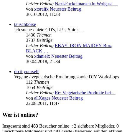
Letzter Beitrag
Nazi-Fackelmarsch in Wolgast …
von
xtoralfx
Neuester Beitrag
30.10.2012, 11:38
tauschbörse
Ich suche / biete CD's, LP's, Shirt's ...
1430
Themen
3737
Beiträge
Letzter Beitrag
EBAY: IRON MAIDEN Box,
BLACK …
von
xdanielx
Neuester Beitrag
30.04.2018, 21:34
do it yourself
Vegane / vegetarische Ernährung sowie DIY Workshops
112
Themen
1654
Beiträge
Letzter Beitrag
Re: Vegetarische Produkte bei…
von
allXages
Neuester Beitrag
22.08.2011, 11:47
Wer ist online?
Insgesamt sind
483
Besucher online :: 2 sichtbare Mitglieder, 0
unsichtbare Mitglieder und 481 Gäste (basierend auf den aktiven