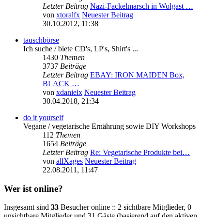
Letzter Beitrag
Nazi-Fackelmarsch in Wolgast …
von
xtoralfx
Neuester Beitrag
30.10.2012, 11:38
tauschbörse
Ich suche / biete CD's, LP's, Shirt's ...
1430
Themen
3737
Beiträge
Letzter Beitrag
EBAY: IRON MAIDEN Box,
BLACK …
von
xdanielx
Neuester Beitrag
30.04.2018, 21:34
do it yourself
Vegane / vegetarische Ernährung sowie DIY Workshops
112
Themen
1654
Beiträge
Letzter Beitrag
Re: Vegetarische Produkte bei…
von
allXages
Neuester Beitrag
22.08.2011, 11:47
Wer ist online?
Insgesamt sind
33
Besucher online :: 2 sichtbare Mitglieder, 0
unsichtbare Mitglieder und 31 Gäste (basierend auf den aktiven