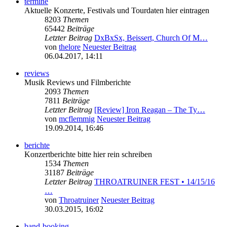
termine
Aktuelle Konzerte, Festivals und Tourdaten hier eintragen
8203
Themen
65442
Beiträge
Letzter Beitrag
DxBxSx, Beissert, Church Of M…
von
thelore
Neuester Beitrag
06.04.2017, 14:11
reviews
Musik Reviews und Filmberichte
2093
Themen
7811
Beiträge
Letzter Beitrag
[Review] Iron Reagan – The Ty…
von
mcflemmig
Neuester Beitrag
19.09.2014, 16:46
berichte
Konzertberichte bitte hier rein schreiben
1534
Themen
31187
Beiträge
Letzter Beitrag
THROATRUINER FEST • 14/15/16
…
von
Throatruiner
Neuester Beitrag
30.03.2015, 16:02
band-booking