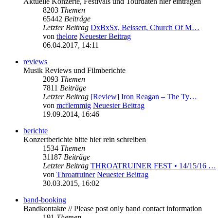
Aktuelle Konzerte, Festivals und Tourdaten hier eintragen
8203
Themen
65442
Beiträge
Letzter Beitrag
DxBxSx, Beissert, Church Of M…
von
thelore
Neuester Beitrag
06.04.2017, 14:11
reviews
Musik Reviews und Filmberichte
2093
Themen
7811
Beiträge
Letzter Beitrag
[Review] Iron Reagan – The Ty…
von
mcflemmig
Neuester Beitrag
19.09.2014, 16:46
berichte
Konzertberichte bitte hier rein schreiben
1534
Themen
31187
Beiträge
Letzter Beitrag
THROATRUINER FEST • 14/15/16 …
von
Throatruiner
Neuester Beitrag
30.03.2015, 16:02
band-booking
Bandkontakte // Please post only band contact information
191
Themen