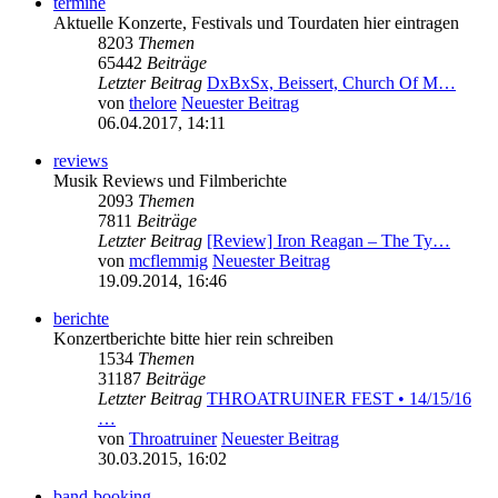
termine
Aktuelle Konzerte, Festivals und Tourdaten hier eintragen
8203
Themen
65442
Beiträge
Letzter Beitrag
DxBxSx, Beissert, Church Of M…
von
thelore
Neuester Beitrag
06.04.2017, 14:11
reviews
Musik Reviews und Filmberichte
2093
Themen
7811
Beiträge
Letzter Beitrag
[Review] Iron Reagan – The Ty…
von
mcflemmig
Neuester Beitrag
19.09.2014, 16:46
berichte
Konzertberichte bitte hier rein schreiben
1534
Themen
31187
Beiträge
Letzter Beitrag
THROATRUINER FEST • 14/15/16
…
von
Throatruiner
Neuester Beitrag
30.03.2015, 16:02
band-booking