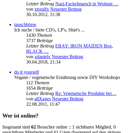
Letzter Beitrag
Nazi-Fackelmarsch in Wolgast …
von
xtoralfx
Neuester Beitrag
30.10.2012, 11:38
tauschbörse
Ich suche / biete CD's, LP's, Shirt's ...
1430
Themen
3737
Beiträge
Letzter Beitrag
EBAY: IRON MAIDEN Box,
BLACK …
von
xdanielx
Neuester Beitrag
30.04.2018, 21:34
do it yourself
Vegane / vegetarische Ernährung sowie DIY Workshops
112
Themen
1654
Beiträge
Letzter Beitrag
Re: Vegetarische Produkte bei…
von
allXages
Neuester Beitrag
22.08.2011, 11:47
Wer ist online?
Insgesamt sind
62
Besucher online :: 1 sichtbares Mitglied, 0
unsichtbare Mitglieder und 61 Gäste (basierend auf den aktiven