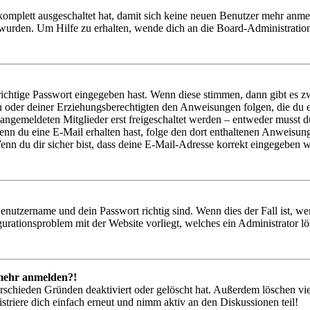
 komplett ausgeschaltet hat, damit sich keine neuen Benutzer mehr anm
 wurden. Um Hilfe zu erhalten, wende dich an die Board-Administratio
richtige Passwort eingegeben hast. Wenn diese stimmen, dann gibt es
ern oder deiner Erziehungsberechtigten den Anweisungen folgen, die du e
 angemeldeten Mitglieder erst freigeschaltet werden – entweder musst du
. Wenn du eine E-Mail erhalten hast, folge den dort enthaltenen Anweis
nn du dir sicher bist, dass deine E-Mail-Adresse korrekt eingegeben w
Benutzername und dein Passwort richtig sind. Wenn dies der Fall ist, w
igurationsproblem mit der Website vorliegt, welches ein Administrator l
t mehr anmelden?!
rschieden Gründen deaktiviert oder gelöscht hat. Außerdem löschen vie
triere dich einfach erneut und nimm aktiv an den Diskussionen teil!