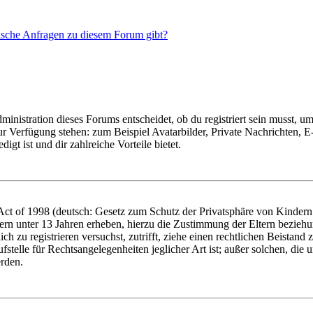
tische Anfragen zu diesem Forum gibt?
istration dieses Forums entscheidet, ob du registriert sein musst, um Be
zur Verfügung stehen: zum Beispiel Avatarbilder, Private Nachrichten, 
igt ist und dir zahlreiche Vorteile bietet.
t of 1998 (deutsch: Gesetz zum Schutz der Privatsphäre von Kindern i
ern unter 13 Jahren erheben, hierzu die Zustimmung der Eltern bezieh
dich zu registrieren versuchst, zutrifft, ziehe einen rechtlichen Beista
stelle für Rechtsangelegenheiten jeglicher Art ist; außer solchen, die
erden.